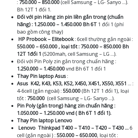
:
750.000 – 850.000
(cell Samsung – LG- Sanyo …).
Bh 12T 1 đổi 1.
Đối với pin Hàng zin pin liền gắn trong (chuẩn
hãng) : 1.250.000 – 1.450.000 Bh 6T
1 đổi 1 (phí
bao gồm công thay)
HP Probook – Elitebook
: 6cell thường gắn ngoài :
550.000 – 650.000 , loại tốt : 750.000 – 850.000 Bh
12T 1đổi 1
(5200mah, cell Samsung – LG …).
Đối với Pin Poly zin gắn trong chuẩn hãng :
1.250.000 – 1.450.000
vnd Bh 6T 1 đổi 1
Thay Pin laptop Asus
:
Asus K42, K43, K53, K52, X450, X451, X550, X551
… :
4-6cell (gắn ngoài) :
550.000
(Bh 12T 1 đổi 1), loại
tốt :
750.000
(cell Samsung – LG- Sanyo …).
Pin Poly (gắn trong) hàng zin chuẩn hãng :
1.050.000 – 1.250.000 vnd ( Bh 6T 1 đổi 1).
Thay Pin laptop Lenovo
Lenovo Thinkpad T400 – T410 – T420 – T430 …
6
cell (gắn ngoài ) :
550.000 – 650.000
, loại tốt :