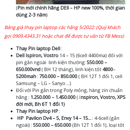
(
Pin mới chính hãng DEll – HP new 100%, thời gian
dùng 2-3 năm
)
Bảng giá thay pin laptop các hãng 5/2022: (Quý khách
gọi 0909.4343.31 hoặc chat để được tư vấn từ FB Mess)
Thay Pin laptop Dell
:
Dell Ispiron, Vostro
14 – 15 (6cell 4400ma) đối với
pin gắn ngoài linh kiện thường:
550.000 –
650.000vnd
( BH 12 tháng), linh kiện tốt
4800
–
5200mah
:
750.000 – 850.000
( BH 12T 1 đổi 1, cell
Samsung – LG – Sanyo …)
Đối với Pin gắn trong Poly mỏng, hàng zin chuẩn
hãng :
1.250.000 – 1.450.000
( I
nspiron, Vostro, XPS
đời mới, Bh 6T 1 đổi 1)
Thay Pin laptop HP
:
HP Pavilon Dv4 – 5, Envy 14 – 15…
: 4-6cell (gắn
ngoài) :
550.000 – 650.000
(Bh 12T 1 đổi 1), loại tốt