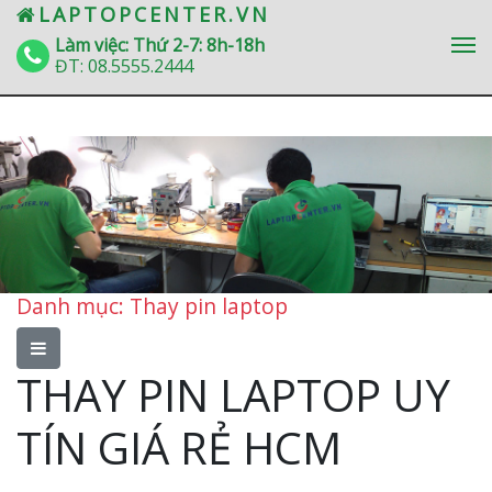
» Thay pin laptop
LAPTOPCENTER.VN
Làm việc: Thứ 2-7: 8h-18h
ĐT:
08.5555.2444
Danh mục: Thay pin laptop
THAY PIN LAPTOP UY
TÍN GIÁ RẺ HCM