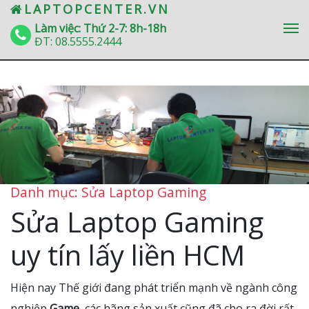
» Sửa Laptop Gaming
LAPTOPCENTER.VN
Làm việc: Thứ 2-7: 8h-18h
ĐT:
08.5555.2444
Danh mục: Sửa Laptop Gaming
Sửa Laptop Gaming
uy tín lấy liền HCM
Hiện nay Thế giới đang phát triển mạnh về ngành công
nghiệp
Game
, các hãng sản xuất cũng đã cho ra đời rất