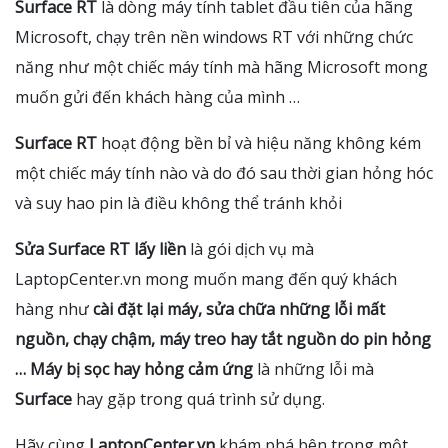
Surface RT
là dòng máy tính tablet đầu tiên của hãng
Microsoft, chạy trên nền windows RT với những chức
năng như một chiếc máy tính mà hãng Microsoft mong
muốn gửi đến khách hàng của mình …
Surface RT
hoạt động bền bỉ và hiệu năng không kém
một chiếc máy tính nào và do đó sau thời gian hỏng hóc
và suy hao pin là điều không thể tránh khỏi
Sửa Surface RT lấy liền
là gói dịch vụ mà
LaptopCenter.vn mong muốn mang đến quý khách
hàng như
cài đặt lại máy, sửa chữa những lỗi mất
nguồn, chạy chậm, máy treo hay tắt nguồn do pin hỏng
… Máy bị sọc hay hỏng cảm ứng
là những lỗi mà
Surface
hay gặp trong quá trình sử dụng.
Hãy cùng
LaptopCenter.vn
khám phá bên trong một