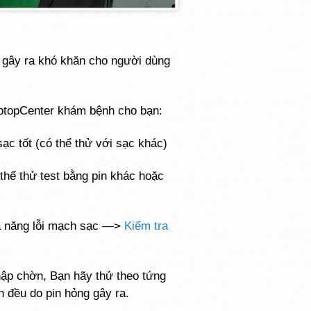
 gây ra khó khăn cho người dùng
aptopCenter khám bệnh cho bạn:
ạc tốt (có thể thử với sạc khác)
ó thể thử test bằng pin khác hoặc
hả năng lỗi mạch sạc —>
Kiểm tra
hập chờn, Bạn hãy thử theo tứng
n đều do pin hỏng gây ra.