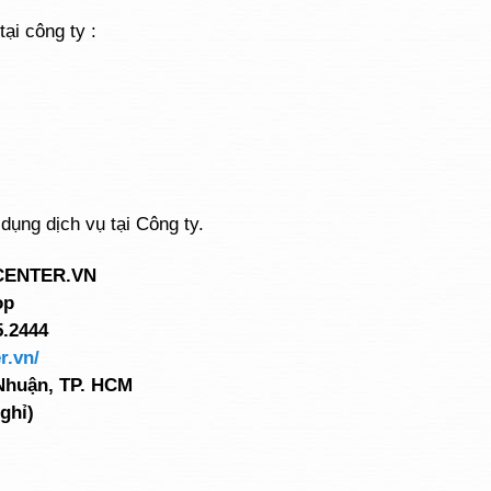
ại công ty :
 dụng dịch vụ
tại Công ty.
CENTER.VN
op
5.2444
r.vn/
 Nhuận, TP. HCM
ghỉ)