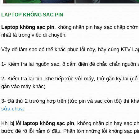
LAPTOP KHÔNG SẠC PIN
Laptop không sạc pin
, không nhận pin hay sạc chập chờn
nhất là trong việc di chuyển.
Vậy để làm sao có thể khắc phục lỗi này, hãy cùng KTV L
1- Kiểm tra lại nguồn sạc, ổ cắm điện để chắc chắn nguồn s
2- Kiểm tra lại pin, khe tiếp xúc với máy, thử gắn kỹ lại (c
gắn vào máy khác)
3- Đã thử 2 trường hợp trên (tức pin và sạc còn tốt) thì k
sửa chữa
Khi bị lỗi
laptop không sạc pin
, không nhận pin hay sạc c
bước để rõ lỗi nằm ở đâu. Phần lớn những lỗi không sạc pi